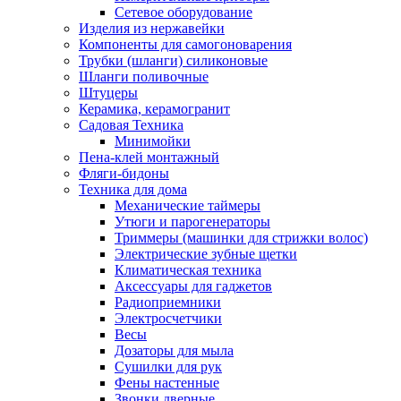
Сетевое оборудование
Изделия из нержавейки
Компоненты для самогоноварения
Трубки (шланги) силиконовые
Шланги поливочные
Штуцеры
Керамика, керамогранит
Садовая Техника
Минимойки
Пена-клей монтажный
Фляги-бидоны
Техника для дома
Механические таймеры
Утюги и парогенераторы
Триммеры (машинки для стрижки волос)
Электрические зубные щетки
Климатическая техника
Аксессуары для гаджетов
Радиоприемники
Электросчетчики
Весы
Дозаторы для мыла
Сушилки для рук
Фены настенные
Звонки дверные