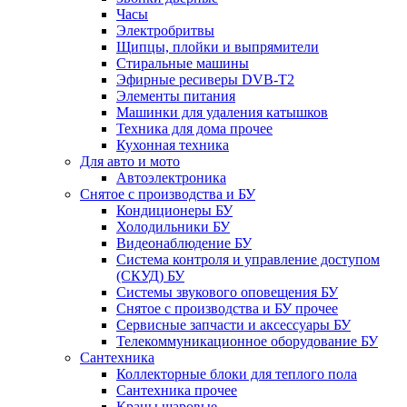
Часы
Электробритвы
Щипцы, плойки и выпрямители
Стиральные машины
Эфирные ресиверы DVB-T2
Элементы питания
Машинки для удаления катышков
Техника для дома прочее
Кухонная техника
Для авто и мото
Автоэлектроника
Снятое с производства и БУ
Кондиционеры БУ
Холодильники БУ
Видеонаблюдение БУ
Система контроля и управление доступом
(СКУД) БУ
Системы звукового оповещения БУ
Снятое с производства и БУ прочее
Сервисные запчасти и аксессуары БУ
Телекоммуникационное оборудование БУ
Сантехника
Коллекторные блоки для теплого пола
Сантехника прочее
Краны шаровые