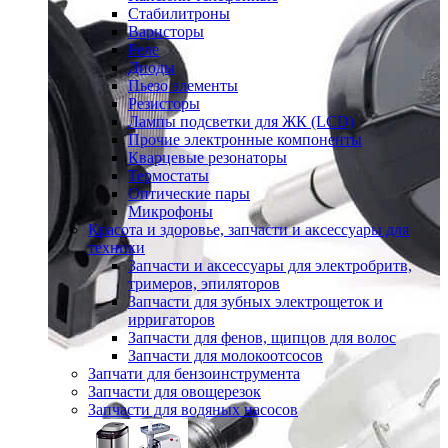
Стабилитроны
Варисторы
Реле
Диоды
Пьезо элементы
Резисторы
Лампы подсветки для ЖК (LCD)
Прочие электронные компоненты
Кварцевые резонаторы
Термостаты
Оптические пары
Микрофоны
Красота и здоровье, запчасти и аксессуары для
техники
Запчасти и аксессуары для электробритв,
тримеров, эпиляторов
Запчасти для зубных электрощеток и
ирригаторов
Запчасти для фенов, щипцов для волос
Запчасти для молокоотсосов
Запчати для бензоинструмента
Запчасти для овощерезок
Запчасти для водяных насосов