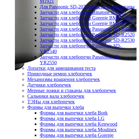
M1921
Для Panasonic SD-207 запчасти и аксессуары
Запчасти для хлебопечи Binatone BM202
Запчасти для хлебопечи Gorenje BM1210BK
Запчасти для хлебопечи Gorenje BM910WII
Запчасти для хлебопечи Panasonic SD-B2510
Запчасти для хлебопечи Panasonic SD-R2520
Запчасти для хлебопечи Panasonic SD-R2530
Запчасти для хлебопечи Panasonic SD-
YR2540
Запчасти для хлебопечи Panasonic SD-
YR2550
Лопатки для замешивания теста
Приводные ремни хлебопечек
Механизмы вращения хлебопечек
Датчики хлебопечек
Мерные ложки и стаканы для хлебопечек
Сальники вала хлебопечек
ТЭНы для хлебопечек
Формы для выпечки хлеба
Формы для выпечки хлеба Bork
Формы для выпечки хлеба LG
Формы для выпечки хлеба Kenwood
Формы для выпечки хлеба Moulinex
Формы для выпечки хлеба Gorenje