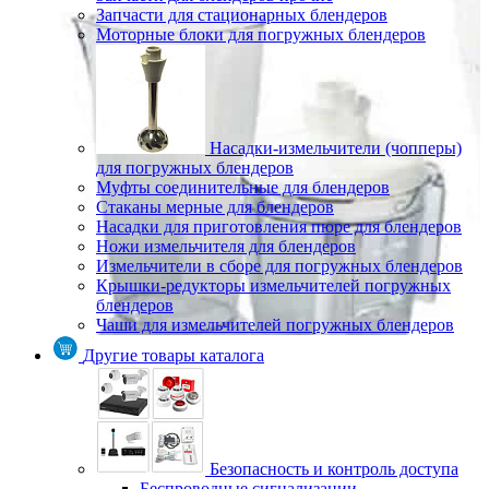
Запчасти для стационарных блендеров
Моторные блоки для погружных блендеров
Насадки-измельчители (чопперы)
для погружных блендеров
Муфты соединительные для блендеров
Стаканы мерные для блендеров
Насадки для приготовления пюре для блендеров
Ножи измельчителя для блендеров
Измельчители в сборе для погружных блендеров
Крышки-редукторы измельчителей погружных
блендеров
Чаши для измельчителей погружных блендеров
Другие товары каталога
Безопасность и контроль доступа
Беспроводные сигнализации