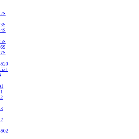
2
22S
23S
24S
25S
26S
27S
4520
4521
3
5
31
51
52
6
53
6
27
1
4502
4