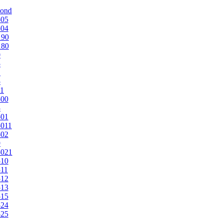
mond
505
504
190
180
0
5
1
5
1
500
3
501
011
502
9
5021
510
11
512
513
515
524
525