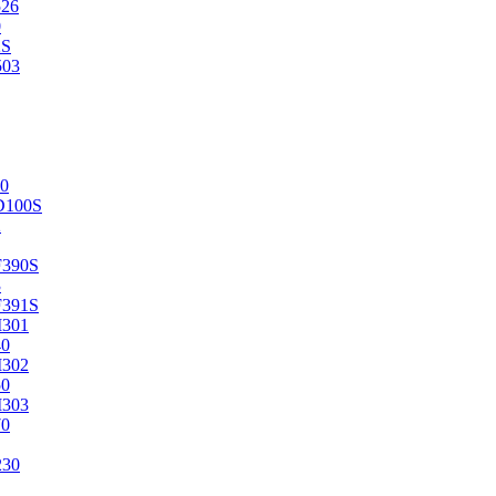
526
0
2S
503
0
D100S
2
F390S
3
F391S
M301
40
M302
50
M303
70
230