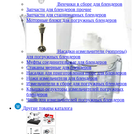
Венчики в сборе для блендеров
Запчасти для блендеров прочие
Запчасти для стационарных блендеров
Моторные блоки для погружных блендеров
Насадки-измельчители (чопперы)
для погружных блендеров
Муфты соединительные для блендеров
Стаканы мерные для блендеров
Насадки для приготовления пюре для блендеров
Ножи измельчителя для блендеров
Измельчители в сборе для погружных блендеров
Крышки-редукторы измельчителей погружных
блендеров
Чаши для измельчителей погружных блендеров
Другие товары каталога