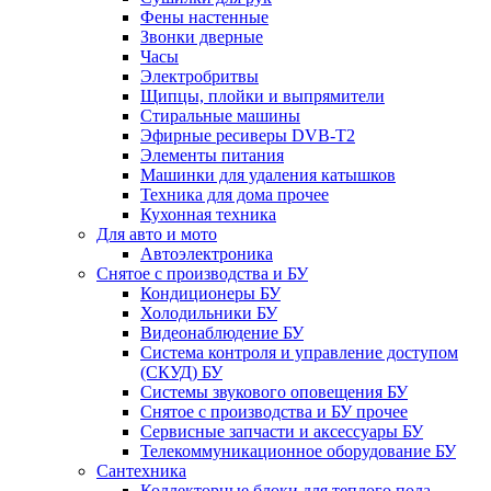
Фены настенные
Звонки дверные
Часы
Электробритвы
Щипцы, плойки и выпрямители
Стиральные машины
Эфирные ресиверы DVB-T2
Элементы питания
Машинки для удаления катышков
Техника для дома прочее
Кухонная техника
Для авто и мото
Автоэлектроника
Снятое с производства и БУ
Кондиционеры БУ
Холодильники БУ
Видеонаблюдение БУ
Система контроля и управление доступом
(СКУД) БУ
Системы звукового оповещения БУ
Снятое с производства и БУ прочее
Сервисные запчасти и аксессуары БУ
Телекоммуникационное оборудование БУ
Сантехника
Коллекторные блоки для теплого пола