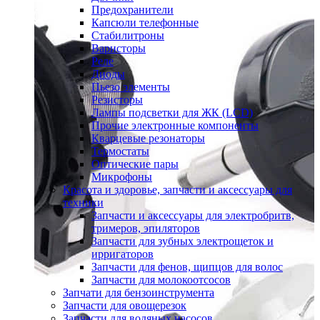
Предохранители
Капсюли телефонные
Стабилитроны
Варисторы
Реле
Диоды
Пьезо элементы
Резисторы
Лампы подсветки для ЖК (LCD)
Прочие электронные компоненты
Кварцевые резонаторы
Термостаты
Оптические пары
Микрофоны
Красота и здоровье, запчасти и аксессуары для
техники
Запчасти и аксессуары для электробритв,
тримеров, эпиляторов
Запчасти для зубных электрощеток и
ирригаторов
Запчасти для фенов, щипцов для волос
Запчасти для молокоотсосов
Запчати для бензоинструмента
Запчасти для овощерезок
Запчасти для водяных насосов