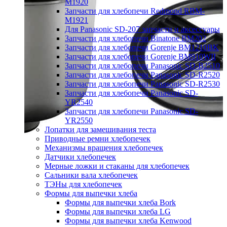
M1920
Запчасти для хлебопечи Redmond RBM-
M1921
Для Panasonic SD-207 запчасти и аксессуары
Запчасти для хлебопечи Binatone BM202
Запчасти для хлебопечи Gorenje BM1210BK
Запчасти для хлебопечи Gorenje BM910WII
Запчасти для хлебопечи Panasonic SD-B2510
Запчасти для хлебопечи Panasonic SD-R2520
Запчасти для хлебопечи Panasonic SD-R2530
Запчасти для хлебопечи Panasonic SD-
YR2540
Запчасти для хлебопечи Panasonic SD-
YR2550
Лопатки для замешивания теста
Приводные ремни хлебопечек
Механизмы вращения хлебопечек
Датчики хлебопечек
Мерные ложки и стаканы для хлебопечек
Сальники вала хлебопечек
ТЭНы для хлебопечек
Формы для выпечки хлеба
Формы для выпечки хлеба Bork
Формы для выпечки хлеба LG
Формы для выпечки хлеба Kenwood