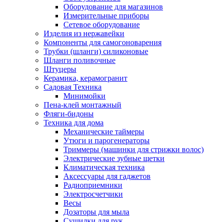
Оборудование для магазинов
Измерительные приборы
Сетевое оборудование
Изделия из нержавейки
Компоненты для самогоноварения
Трубки (шланги) силиконовые
Шланги поливочные
Штуцеры
Керамика, керамогранит
Садовая Техника
Минимойки
Пена-клей монтажный
Фляги-бидоны
Техника для дома
Механические таймеры
Утюги и парогенераторы
Триммеры (машинки для стрижки волос)
Электрические зубные щетки
Климатическая техника
Аксессуары для гаджетов
Радиоприемники
Электросчетчики
Весы
Дозаторы для мыла
Сушилки для рук