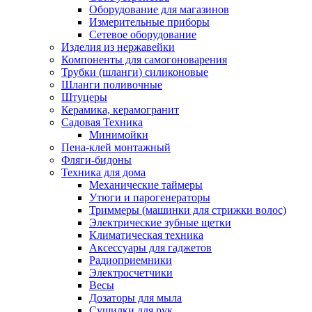
Оборудование для магазинов
Измерительные приборы
Сетевое оборудование
Изделия из нержавейки
Компоненты для самогоноварения
Трубки (шланги) силиконовые
Шланги поливочные
Штуцеры
Керамика, керамогранит
Садовая Техника
Минимойки
Пена-клей монтажный
Фляги-бидоны
Техника для дома
Механические таймеры
Утюги и парогенераторы
Триммеры (машинки для стрижки волос)
Электрические зубные щетки
Климатическая техника
Аксессуары для гаджетов
Радиоприемники
Электросчетчики
Весы
Дозаторы для мыла
Сушилки для рук