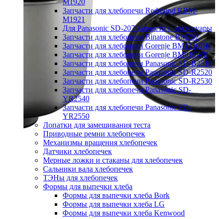
M1920
Запчасти для хлебопечи Redmond RBM-
M1921
Для Panasonic SD-207 запчасти и аксессуары
Запчасти для хлебопечи Binatone BM202
Запчасти для хлебопечи Gorenje BM1210BK
Запчасти для хлебопечи Gorenje BM910WII
Запчасти для хлебопечи Panasonic SD-B2510
Запчасти для хлебопечи Panasonic SD-R2520
Запчасти для хлебопечи Panasonic SD-R2530
Запчасти для хлебопечи Panasonic SD-
YR2540
Запчасти для хлебопечи Panasonic SD-
YR2550
Лопатки для замешивания теста
Приводные ремни хлебопечек
Механизмы вращения хлебопечек
Датчики хлебопечек
Мерные ложки и стаканы для хлебопечек
Сальники вала хлебопечек
ТЭНы для хлебопечек
Формы для выпечки хлеба
Формы для выпечки хлеба Bork
Формы для выпечки хлеба LG
Формы для выпечки хлеба Kenwood