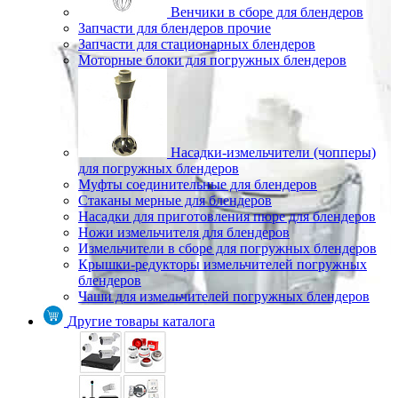
Венчики в сборе для блендеров
Запчасти для блендеров прочие
Запчасти для стационарных блендеров
Моторные блоки для погружных блендеров
Насадки-измельчители (чопперы)
для погружных блендеров
Муфты соединительные для блендеров
Стаканы мерные для блендеров
Насадки для приготовления пюре для блендеров
Ножи измельчителя для блендеров
Измельчители в сборе для погружных блендеров
Крышки-редукторы измельчителей погружных
блендеров
Чаши для измельчителей погружных блендеров
Другие товары каталога