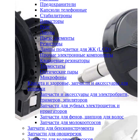
Предохранители
Капсюли телефонные
Стабилитроны
Варисторы
Реле
Диоды
Пьезо элементы
Резисторы
Лампы подсветки для ЖК (LCD)
Прочие электронные компоненты
Кварцевые резонаторы
Термостаты
Оптические пары
Микрофоны
Красота и здоровье, запчасти и аксессуары для
техники
Запчасти и аксессуары для электробритв,
тримеров, эпиляторов
Запчасти для зубных электрощеток и
ирригаторов
Запчасти для фенов, щипцов для волос
Запчасти для молокоотсосов
Запчати для бензоинструмента
Запчасти для овощерезок
Запчасти для водяных насосов