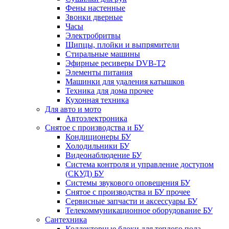
Фены настенные
Звонки дверные
Часы
Электробритвы
Щипцы, плойки и выпрямители
Стиральные машины
Эфирные ресиверы DVB-T2
Элементы питания
Машинки для удаления катышков
Техника для дома прочее
Кухонная техника
Для авто и мото
Автоэлектроника
Снятое с производства и БУ
Кондиционеры БУ
Холодильники БУ
Видеонаблюдение БУ
Система контроля и управление доступом
(СКУД) БУ
Системы звукового оповещения БУ
Снятое с производства и БУ прочее
Сервисные запчасти и аксессуары БУ
Телекоммуникационное оборудование БУ
Сантехника
Коллекторные блоки для теплого пола